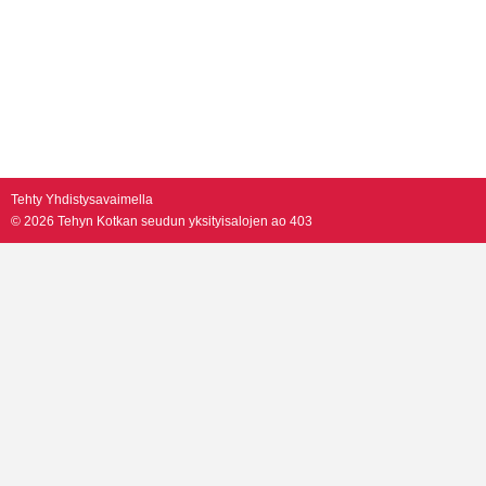
Tehty Yhdistysavaimella
©
2026 Tehyn Kotkan seudun yksityisalojen ao 403