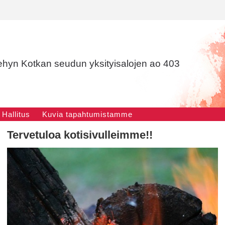
ehyn Kotkan seudun yksityisalojen ao 403
Hallitus
Kuvia tapahtumistamme
Tervetuloa kotisivulleimme!!