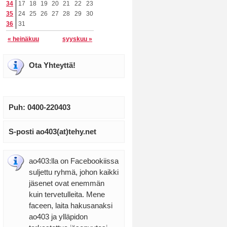
34
17
18
19
20
21
22
23
35
24
25
26
27
28
29
30
36
31
« heinäkuu
syyskuu »
Ota Yhteyttä!
Puh: 0400-220403
S-posti ao403(at)tehy.net
ao403:lla on Facebookiissa
suljettu ryhmä, johon kaikki
jäsenet ovat enemmän
kuin tervetulleita. Mene
faceen, laita hakusanaksi
ao403 ja ylläpidon