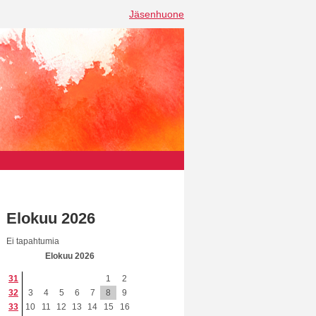
Jäsenhuone
Elokuu 2026
Ei tapahtumia
Elokuu 2026
31
1
2
32
3
4
5
6
7
8
9
33
10
11
12
13
14
15
16